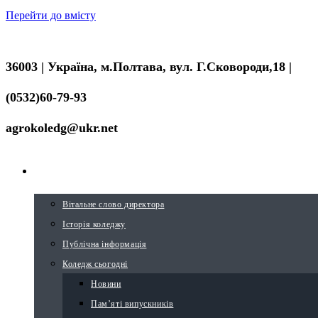
Перейти до вмісту
36003 | Україна, м.Полтава, вул. Г.Сковороди,18 |
(0532)60-79-93
agrokoledg@ukr.net
ПРО КОЛЕДЖ
Вітальне слово директора
Історія коледжу
Публічна інформація
Коледж сьогодні
Новини
Пам’яті випускників