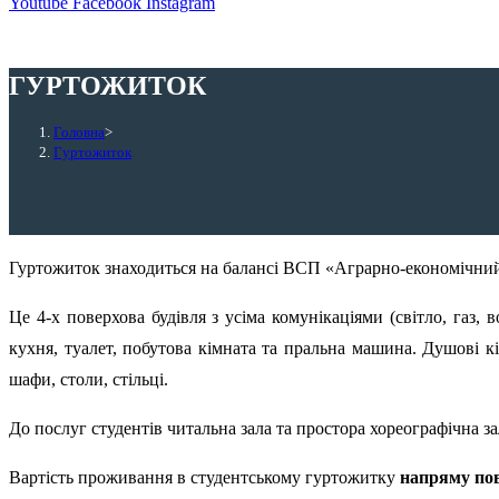
Youtube
Facebook
Instagram
ГУРТОЖИТОК
Головна
>
Гуртожиток
Гуртожиток знаходиться на балансі ВСП «Аграрно-економічний 
Це 4-х поверхова будівля з усіма комунікаціями (світло, газ,
кухня, туалет, побутова кімната та пральна машина. Душові кі
шафи, столи, стільці.
До послуг студентів читальна зала та простора хореографічна з
Вартість проживання в студентському гуртожитку
напряму пов