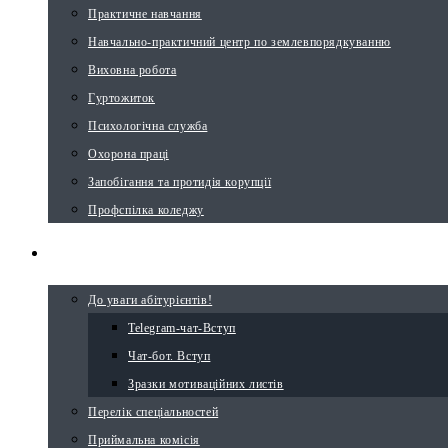
Практичне навчання
Навчально-практичний центр по землевпорядкуванню
Виховна робота
Гуртожиток
Психологічна служба
Охорона праці
Запобігання та протидія корупції
Профспілка коледжу
ВСТУПНИКУ
До уваги абітурієнтів!
Telegram-чат-Вступ
Чат-бот. Вступ
Зразки мотиваційних листів
Перелік спеціальностей
Приймальна комісія