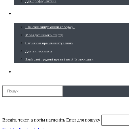
Для профорієнтації
ВИПУСКНИКУ
Шановні випускники коледжу!
Мова успішного старту
Сприяння працевлаштуванню
Для випускників
Знай свої трудові права і вмій їх захищати
ПЕРЕМКНУТИ ПОШУК НА ВЕБ-САЙТІ
МЕНЮ
ЗАКРИТИ
Введіть текст, а потім натисніть Enter для пошуку