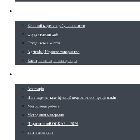
СТУДЕНТУ
Етичний кодекс здобувача освіти
Студентський хаб
Студентське життя
Agricola | Наукове товариство
Електронна скринька довіри
ВИКЛАДАЧУ
Атестація
Підвищення кваліфікації педагогічних працівників
Методична робота
Методичні матеріали
Педагогічний ОСКАР – 2026
Звіт викладача