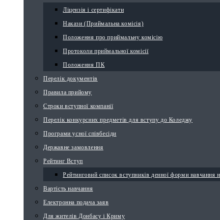
Ліцензія і сертифікати
Накази (Приймальна комісія)
Положення про приймальну комісію
Протоколи приймальної комісії
Положення ПК
Перелік документів
Правила прийому
Строки вступної компанії
Перелік конкурсних предметів для вступу до Коледжу
Програми усної співбесіди
Державне замовлення
Рейтинг Вступ
Рейтинговий список вступників денної форми навчання 
Вартість навчання
Електронна подача заяв
Для жителів Донбасу і Криму