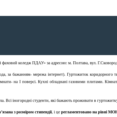
фаховий коледж ПДАУ» за адресою: м. Полтава, вул. Г.Сковород
 вода, за бажанням- мережа інтернет). Гуртожиток коридорного 
мнати- на І поверсі. Кухні обладнані газовими плитами. Кімнат
ала. Всі іногородні студенти, які бажають проживати в гуртожитк
’язана з розміром стипендії
, і це
регламентовано на рівні МО