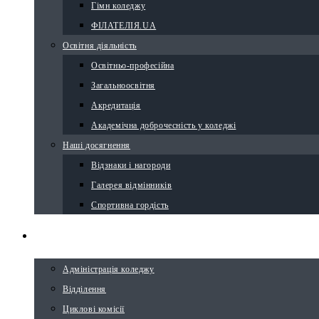
Гімн коледжу
ФІЛАТЕЛІЯ.UA
Освітня діяльність
Освітньо-професійна
Загальноосвітня
Акредитація
Академічна доброчесність у коледжі
Наші досягнення
Відзнаки і нагороди
Галерея відмінників
Спортивна гордість
СТРУКТУРА
Адміністрація коледжу
Відділення
Циклові комісії