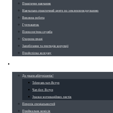
Практичне навчання
Навчально-практичний центр по землевпорядкуванню
Виховна робота
Гуртожиток
Психологічна служба
Охорона праці
Запобігання та протидія корупції
Профспілка коледжу
ВСТУПНИКУ
До уваги абітурієнтів!
Telegram-чат-Вступ
Чат-бот. Вступ
Зразки мотиваційних листів
Перелік спеціальностей
Приймальна комісія