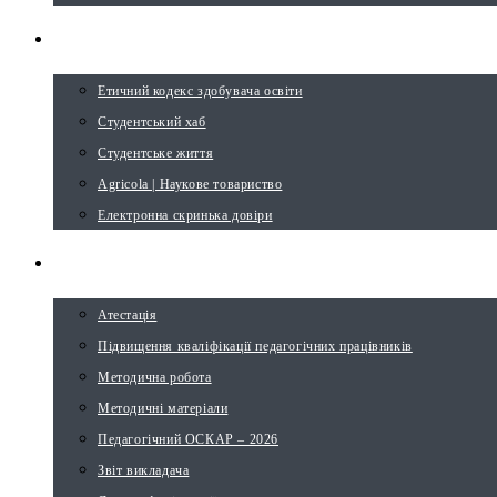
СТУДЕНТУ
Етичний кодекс здобувача освіти
Студентський хаб
Студентське життя
Agricola | Наукове товариство
Електронна скринька довіри
ВИКЛАДАЧУ
Атестація
Підвищення кваліфікації педагогічних працівників
Методична робота
Методичні матеріали
Педагогічний ОСКАР – 2026
Звіт викладача