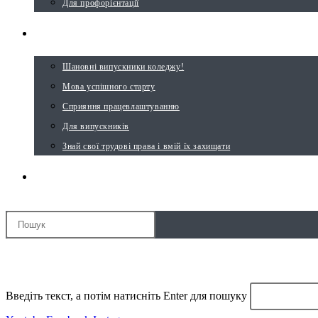
Для профорієнтації
ВИПУСКНИКУ
Шановні випускники коледжу!
Мова успішного старту
Сприяння працевлаштуванню
Для випускників
Знай свої трудові права і вмій їх захищати
ПЕРЕМКНУТИ ПОШУК НА ВЕБ-САЙТІ
МЕНЮ
ЗАКРИТИ
Введіть текст, а потім натисніть Enter для пошуку