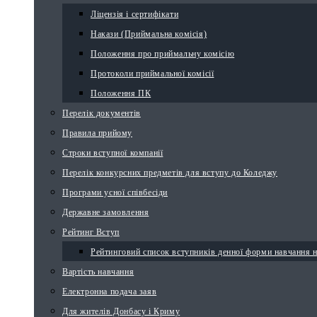
Ліцензія і сертифікати
Накази (Приймальна комісія)
Положення про приймальну комісію
Протоколи приймальної комісії
Положення ПК
Перелік документів
Правила прийому
Строки вступної компанії
Перелік конкурсних предметів для вступу до Коледжу
Програми усної співбесіди
Державне замовлення
Рейтинг Вступ
Рейтинговий список вступників денної форми навчання 
Вартість навчання
Електронна подача заяв
Для жителів Донбасу і Криму