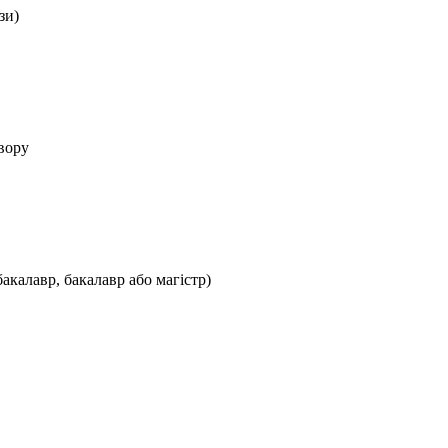
зи)
вору
калавр, бакалавр або магістр)