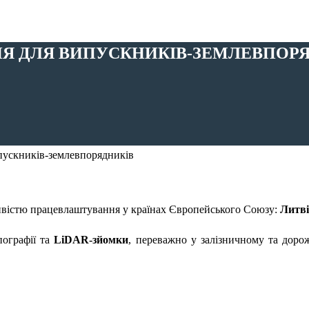
Я ДЛЯ ВИПУСКНИКІВ-ЗЕМЛЕВПОР
вістю працевлаштування у країнах Європейського Союзу:
Литві
пографії та
LiDAR-зйомки
, переважно у залізничному та дор