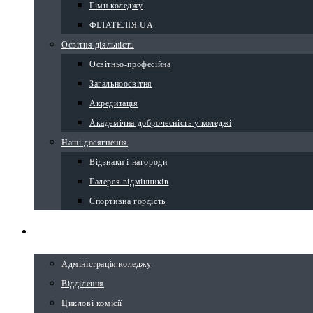
Гімн коледжу
ФІЛАТЕЛІЯ.UA
Освітня діяльність
Освітньо-професійна
Загальноосвітня
Акредитація
Академічна доброчесність у коледжі
Наші досягнення
Відзнаки і нагороди
Галерея відмінників
Спортивна гордість
СТРУКТУРА
Адміністрація коледжу
Відділення
Циклові комісії