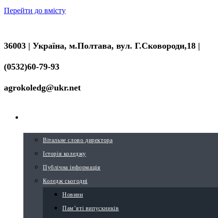
Перейти до вмісту
36003 | Україна, м.Полтава, вул. Г.Сковороди,18 |
(0532)60-79-93
agrokoledg@ukr.net
ПРО КОЛЕДЖ
Вітальне слово директора
Історія коледжу
Публічна інформація
Коледж сьогодні
Новини
Пам’яті випускників