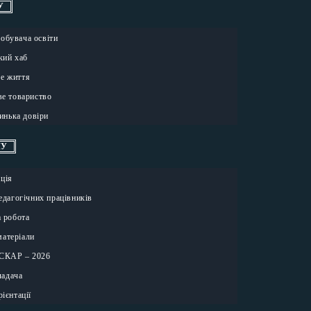
У
добувача освіти
кий хаб
ке життя
ве товариство
инька довіри
ЧУ
ація
едагогічних працівників
 робота
матеріали
ОСКАР – 2026
ладача
ієнтації