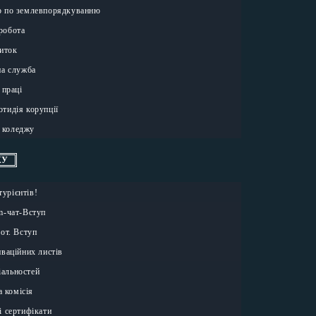
р по землевпорядкуванню
робота
иток
на служба
 праці
отидія корупції
 коледжу
КУ
турієнтів!
m-чат-Вступ
от. Вступ
ваційних листів
іальностей
 комісія
і сертифікати