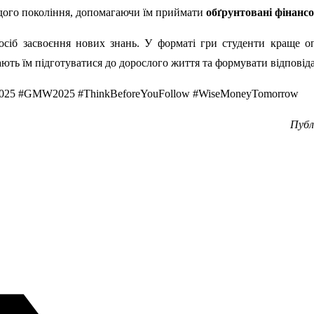
дого покоління, допомагаючи їм приймати
обґрунтовані фінанс
посіб засвоєння нових знань. У форматі гри студенти краще 
ають їм підготуватися до дорослого життя та формувати відповіда
25 #GMW2025 #ThinkBeforeYouFollow #WiseMoneyTomorrow
Публ