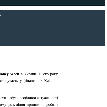
И
Money Week
в Україні. Цього року
яли участь у фінансових Kahoot!-
люти набули особливої актуальності
Тому розуміння принципів роботи