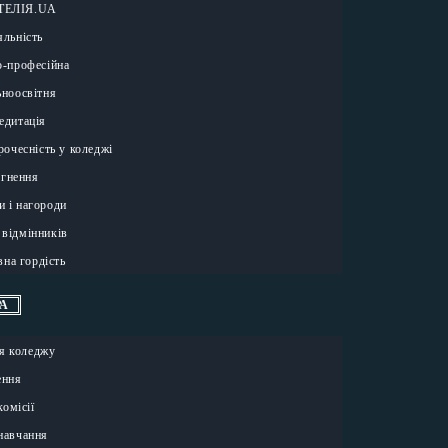
ТЕЛІЯ.UA
яльність
о-професійна
ьноосвітня
едитація
очесність у коледжі
ягнення
и і нагороди
 відмінників
на гордість
А
ія коледжу
ення
омісії
навчання