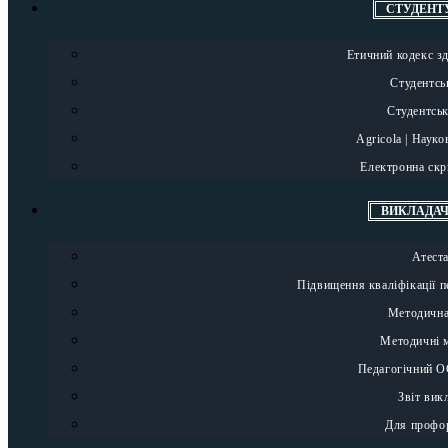
СТУДЕНТ
Етичний кодекс з
Студентсь
Студентсь
Agricola | Науко
Електронна скр
ВИКЛАДА
Атест
Підвищення кваліфікації п
Методична
Методичні 
Педагогічний 
Звіт вик
Для профор