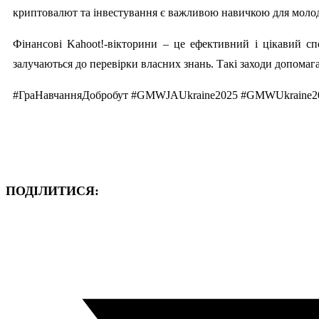
криптовалют та інвестування є важливою навичкою для моло
Фінансові Kahoot!-вікторини – це ефективний і цікавий с
залучаються до перевірки власних знань. Такі заходи допомаг
#ГраНавчанняДобробут #GMWJAUkraine2025 #GMWUkraine20
ПОДІЛИТИСЯ: