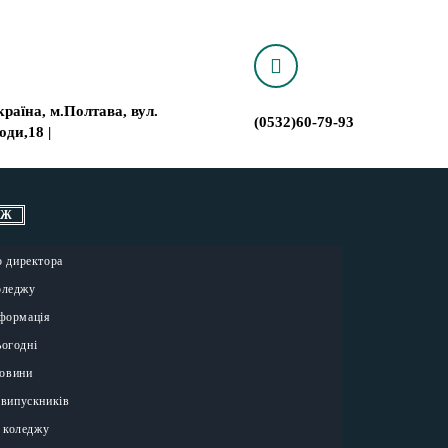
країна, м.Полтава, вул.
(0532)60-79-93
оди,18 |
ДЖ
о директора
коледжу
нформація
ьогодні
овини
 випускників
 коледжу