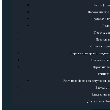
Накази (При
Положення про 
Протоколи пр
Поло
Перелік до
Правила 
Строки вступн
Перелік конкурсних предмет
Програми усно
Державне з
Рейтинг
Рейтинговий список вступників д
Вартість 
Електронна п
Для жителів До