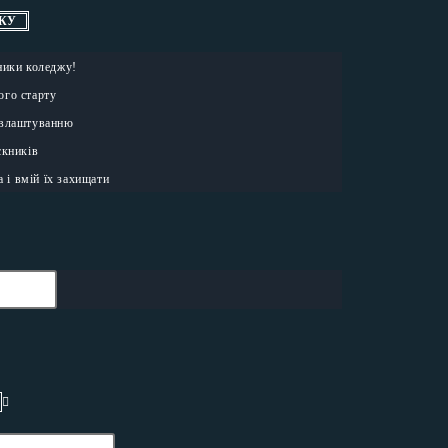
КУ
ники коледжу!
ого старту
евлаштуванню
скників
а і вмій їх захищати