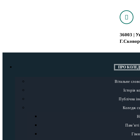
36003 | У
Г.Сковор
ПРО КОЛЕ
Вітальне слов
Історія 
Публічна і
Коледж с
Н
Пам’яті
Гімн