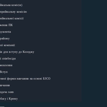
ймальна комісія)
приймальну комісію
иймальної комісії
ження ПК
кументів
прийому
ої компанії
ів для вступу до Коледжу
ї співбесіди
амовлення
 Вступ
енної форми навчання на основі БЗСО
навчання
одача заяв
нбасу і Криму