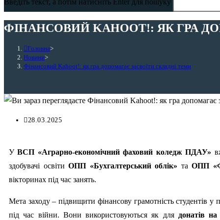
Введіть текст, а потім натисніть Enter для пошуку
ФІНАНСОВИЙ KAHOOT!: ЯК ГРА Д
Головна
>
Новини
>
Фінансовий Kahoot!: як гра допомагає засвоїти складні теми
28.03.2025
У
ВСП «Аграрно-економічний фаховий коледж ПДАУ»
вж
здобувачі освіти
ОПП «Бухгалтерський облік»
та
ОПП «Ф
вікторинах під час занять.
Мета заходу – підвищити фінансову грамотність студентів у
під час війни. Вони використовуються як для
донатів на