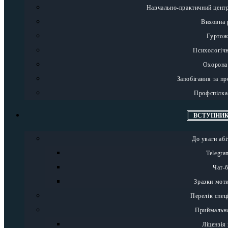
Навчально-практичний цент
Виховна 
Гуртож
Психологіч
Охорона
Запобігання та пр
Профспілка
ВСТУПНИ
До уваги абі
Telegra
Чат-б
Зразки моти
Перелік спец
Приймальна
Ліцензія 