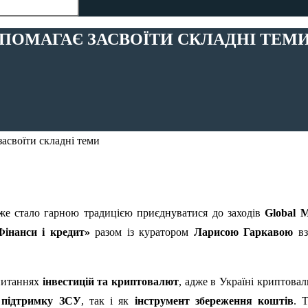
ОПОМАГАЄ ЗАСВОЇТИ СКЛАДНІ ТЕМ
е стало гарною традицією приєднуватися до заходів
Global 
інанси і кредит»
разом із куратором
Ларисою Гаркавою
вз
 питаннях
інвестицій та криптовалют
, адже в Україні криптова
 підтримку ЗСУ
, так і як
інструмент збереження коштів
. 