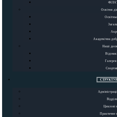
ФІЛА
Освітня ді
Освітнь
Загал
Акр
Академічна добр
Наші дос
Відзнак
Галерея
Спортив
СТРУКТУР
Адміністрац
Відділ
Циклові к
Практичне 