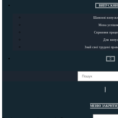
ВИПУСКНИ
Шановні випуск
Мова успішн
Сприяння прац
Для випу
Знай свої трудові прав
МЕНЮ
ЗАКРИТИ