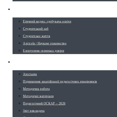
СТУДЕНТУ
Етичний кодекс здобувача освіти
Студентський хаб
Студентське життя
Agricola | Наукове товариство
Електронна скринька довіри
ВИКЛАДАЧУ
Атестація
Підвищення кваліфікації педагогічних працівників
Методична робота
Методичні матеріали
Педагогічний ОСКАР – 2026
Звіт викладача