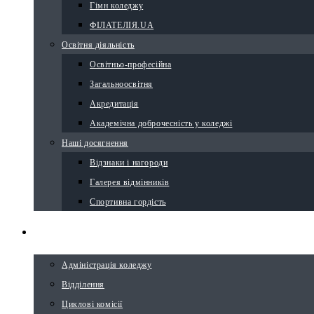
Гімн коледжу
ФІЛАТЕЛІЯ.UA
Освітня діяльність
Освітньо-професійна
Загальноосвітня
Акредитація
Академічна доброчесність у коледжі
Наші досягнення
Відзнаки і нагороди
Галерея відмінників
Спортивна гордість
СТРУКТУРА
Адміністрація коледжу
Відділення
Циклові комісії