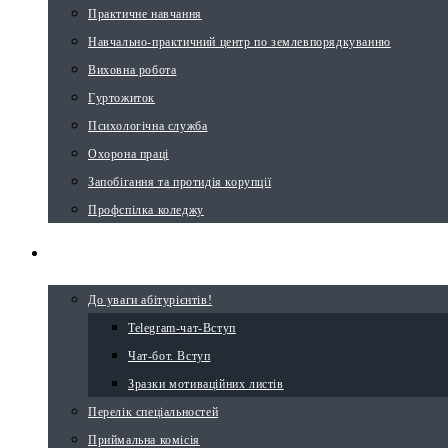
Практичне навчання
Навчально-практичний центр по землевпорядкуванню
Виховна робота
Гуртожиток
Психологічна служба
Охорона праці
Запобігання та протидія корупції
Профспілка коледжу
ВСТУПНИКУ
До уваги абітурієнтів!
Telegram-чат-Вступ
Чат-бот. Вступ
Зразки мотиваційних листів
Перелік спеціальностей
Приймальна комісія