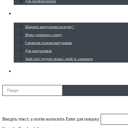
Для профорієнтації
ВИПУСКНИКУ
Шановні випускники коледжу!
Мова успішного старту
Сприяння працевлаштуванню
Для випускників
Знай свої трудові права і вмій їх захищати
ПЕРЕМКНУТИ ПОШУК НА ВЕБ-САЙТІ
МЕНЮ
ЗАКРИТИ
Введіть текст, а потім натисніть Enter для пошуку