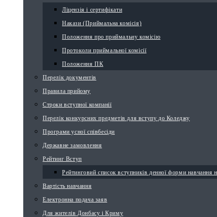
Ліцензія і сертифікати
Накази (Приймальна комісія)
Положення про приймальну комісію
Протоколи приймальної комісії
Положення ПК
Перелік документів
Правила прийому
Строки вступної компанії
Перелік конкурсних предметів для вступу до Коледжу
Програми усної співбесіди
Державне замовлення
Рейтинг Вступ
Рейтинговий список вступників денної форми навчання 
Вартість навчання
Електронна подача заяв
Для жителів Донбасу і Криму