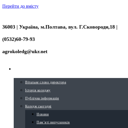
Перейти до вмісту
36003 | Україна, м.Полтава, вул. Г.Сковороди,18 |
(0532)60-79-93
agrokoledg@ukr.net
ПРО КОЛЕДЖ
Вітальне слово директора
Історія коледжу
Публічна інформація
Коледж сьогодні
Новини
Пам’яті випускників