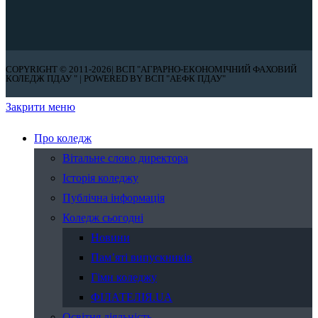
COPYRIGHT © 2011-2026| ВСП "АГРАРНО-ЕКОНОМІЧНИЙ ФАХОВИЙ
КОЛЕДЖ ПДАУ " | POWERED BY ВСП "АЕФК ПДАУ"
Закрити меню
Про коледж
Вітальне слово директора
Історія коледжу
Публічна інформація
Коледж сьогодні
Новини
Пам’яті випускників
Гімн коледжу
ФІЛАТЕЛІЯ.UA
Освітня діяльність