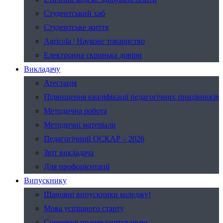
Студентський хаб
Студентське життя
Agricola | Наукове товариство
Електронна скринька довіри
Викладачу
Атестація
Підвищення кваліфікації педагогічних працівників
Методична робота
Методичні матеріали
Педагогічний ОСКАР – 2026
Звіт викладача
Для профорієнтації
Випускнику
Шановні випускники коледжу!
Мова успішного старту
Сприяння працевлаштуванню