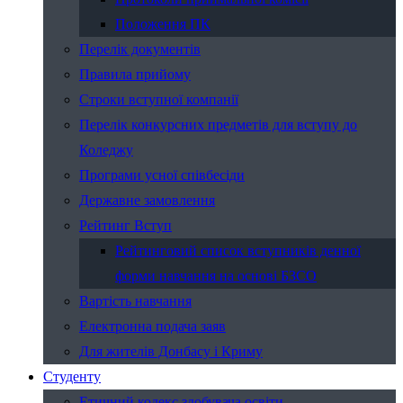
Положення ПК
Перелік документів
Правила прийому
Строки вступної компанії
Перелік конкурсних предметів для вступу до
Коледжу
Програми усної співбесіди
Державне замовлення
Рейтинг Вступ
Рейтинговий список вступників денної
форми навчання на основі БЗСО
Вартість навчання
Електронна подача заяв
Для жителів Донбасу і Криму
Студенту
Етичний кодекс здобувача освіти