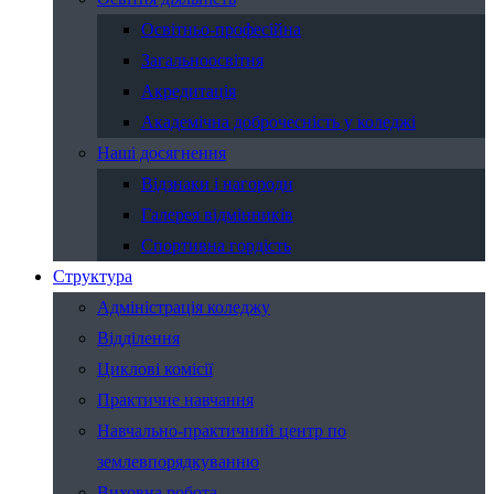
Освітньо-професійна
Загальноосвітня
Акредитація
Академічна доброчесність у коледжі
Наші досягнення
Відзнаки і нагороди
Галерея відмінників
Спортивна гордість
Структура
Адміністрація коледжу
Відділення
Циклові комісії
Практичне навчання
Навчально-практичний центр по
землевпорядкуванню
Виховна робота