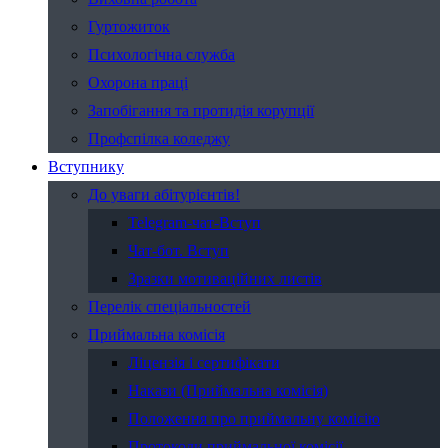
Гуртожиток
Психологічна служба
Охорона праці
Запобігання та протидія корупції
Профспілка коледжу
Вступнику
До уваги абітурієнтів!
Telegram-чат-Вступ
Чат-бот. Вступ
Зразки мотиваційних листів
Перелік спеціальностей
Приймальна комісія
Ліцензія і сертифікати
Накази (Приймальна комісія)
Положення про приймальну комісію
Протоколи приймальної комісії