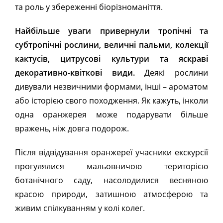
та роль у збереженні біорізноманіття.
Найбільше уваги привернули тропічні та
субтропічні рослини, величні пальми, колекції
кактусів, цитрусові культури та яскраві
декоративно-квіткові види.
Деякі рослини
дивували незвичними формами, інші – ароматом
або історією свого походження. Як кажуть, інколи
одна оранжерея може подарувати більше
вражень, ніж довга подорож.
Після відвідування оранжереї учасники екскурсії
прогулялися мальовничою територією
ботанічного саду, насолодилися весняною
красою природи, затишною атмосферою та
живим спілкуванням у колі колег.