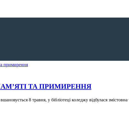
ПАМ’ЯТІ ТА ПРИМИРЕННЯ
вшановується 8 травня, у бібліотеці коледжу відбулася змістовн