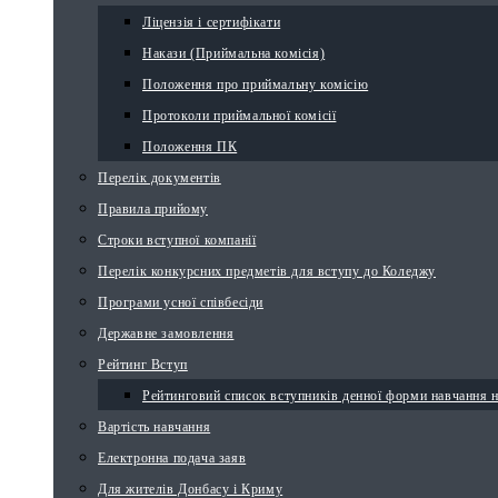
Ліцензія і сертифікати
Накази (Приймальна комісія)
Положення про приймальну комісію
Протоколи приймальної комісії
Положення ПК
Перелік документів
Правила прийому
Строки вступної компанії
Перелік конкурсних предметів для вступу до Коледжу
Програми усної співбесіди
Державне замовлення
Рейтинг Вступ
Рейтинговий список вступників денної форми навчання 
Вартість навчання
Електронна подача заяв
Для жителів Донбасу і Криму