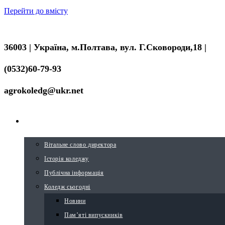
Перейти до вмісту
36003 | Україна, м.Полтава, вул. Г.Сковороди,18 |
(0532)60-79-93
agrokoledg@ukr.net
ПРО КОЛЕДЖ
Вітальне слово директора
Історія коледжу
Публічна інформація
Коледж сьогодні
Новини
Пам’яті випускників