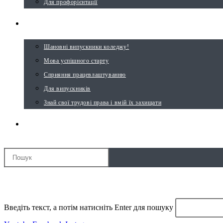
Для профорієнтації
ВИПУСКНИКУ
Шановні випускники коледжу!
Мова успішного старту
Сприяння працевлаштуванню
Для випускників
Знай свої трудові права і вмій їх захищати
ПЕРЕМКНУТИ ПОШУК НА ВЕБ-САЙТІ
МЕНЮ
ЗАКРИТИ
Введіть текст, а потім натисніть Enter для пошуку