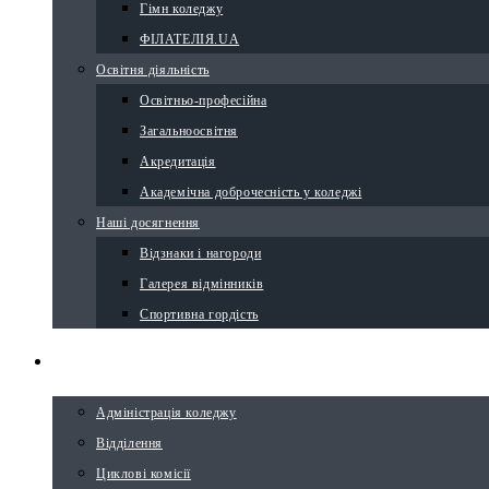
Гімн коледжу
ФІЛАТЕЛІЯ.UA
Освітня діяльність
Освітньо-професійна
Загальноосвітня
Акредитація
Академічна доброчесність у коледжі
Наші досягнення
Відзнаки і нагороди
Галерея відмінників
Спортивна гордість
СТРУКТУРА
Адміністрація коледжу
Відділення
Циклові комісії