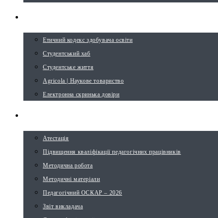
СТУДЕНТУ
Етичний кодекс здобувача освіти
Студентський хаб
Студентське життя
Agricola | Наукове товариство
Електронна скринька довіри
ВИКЛАДАЧУ
Атестація
Підвищення кваліфікації педагогічних працівників
Методична робота
Методичні матеріали
Педагогічний ОСКАР – 2026
Звіт викладача