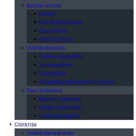
Коледж сьогодні
Новини
Пам’яті випускників
Гімн коледжу
ФІЛАТЕЛІЯ.UA
Освітня діяльність
Освітньо-професійна
Загальноосвітня
Акредитація
Академічна доброчесність у коледжі
Наші досягнення
Відзнаки і нагороди
Галерея відмінників
Спортивна гордість
Структура
Адміністрація коледжу