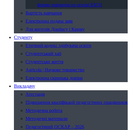
форми навчання на основі БЗСО
Вартість навчання
Електронна подача заяв
Для жителів Донбасу і Криму
Студенту
Етичний кодекс здобувача освіти
Студентський хаб
Студентське життя
Agricola | Наукове товариство
Електронна скринька довіри
Викладачу
Атестація
Підвищення кваліфікації педагогічних працівників
Методична робота
Методичні матеріали
Педагогічний ОСКАР – 2026