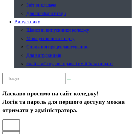
Звіт викладача
Для профорієнтації
Випускнику
Шановні випускники коледжу!
Мова успішного старту
Сприяння працевлаштуванню
Для випускників
Знай свої трудові права і вмій їх захищати
Ласкаво просимо на сайт коледжу!
Логін та пароль для першого доступу можна
отримати у адміністратора.