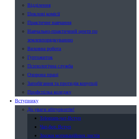
Відділення
Циклові комісії
Практичне навчання
Навчально-практичний центр по
землевпорядкуванню
Виховна робота
Гуртожиток
Психологічна служба
Охорона праці
Запобігання та протидія корупції
Профспілка коледжу
Вступнику
До уваги абітурієнтів!
Telegram-чат-Вступ
Чат-бот. Вступ
Зразки мотиваційних листів