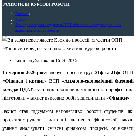
ЗАХИСТИЛИ КУРСОВІ РОБОТИ
Головна
>
Новини
>
Крок до професії: студенти ОПП «Фінанси і кредит» успішно
захистили курсові роботи
Запис опубліковано:
15.06.2026
15 червня 2026 року
здобувачі освіти груп
31ф та 21фс
ОПП
«Фінанси і кредит»
ВСП
«Аграрно-економічний фаховий
коледж ПДАУ»
успішно пройшли важливий етап професійної
підготовки – захист курсових робіт з дисципліни
«Фінанси»
.
Захист став підсумком наполегливої роботи студентів, які
продемонстрували ґрунтовні знання з фінансової науки,
уміння аналізувати сучасні фінансові процеси, оцінювати