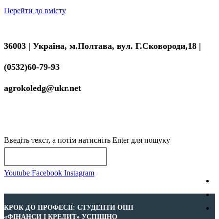
Перейти до вмісту
36003 | Україна, м.Полтава, вул. Г.Сковороди,18 |
(0532)60-79-93
agrokoledg@ukr.net
МЕНЮ
ЗАКРИТИ
Введіть текст, а потім натисніть Enter для пошуку
Youtube
Facebook
Instagram
КРОК ДО ПРОФЕСІЇ: СТУДЕНТИ ОПП
«ФІНАНСИ І КРЕДИТ» УСПІШНО