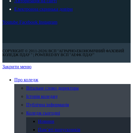
Авторизація на сайті
Електронна скринька довіри
Youtube
Facebook
Instagram
COPYRIGHT © 2011-2026| ВСП "АГРАРНО-ЕКОНОМІЧНИЙ ФАХОВИЙ
КОЛЕДЖ ПДАУ " | POWERED BY ВСП "АЕФК ПДАУ"
Закрити меню
Про коледж
Вітальне слово директора
Історія коледжу
Публічна інформація
Коледж сьогодні
Новини
Пам’яті випускників