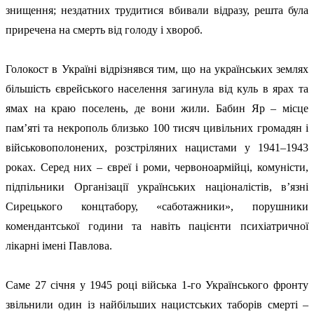
знищення; нездатних трудитися вбивали відразу, решта була
приречена на смерть від голоду і хвороб.
Голокост в Україні відрізнявся тим, що на українських землях
більшість єврейського населення загинула від куль в ярах та
ямах на краю поселень, де вони жили. Бабин Яр – місце
пам’яті та некрополь близько 100 тисяч цивільних громадян і
військовополонених, розстріляних нацистами у
1941–1943
роках. Серед них – євреї і роми, червоноармійці, комуністи,
підпільники Організації українських націоналістів, в’язні
Сирецького концтабору, «саботажники», порушники
комендантської години та навіть пацієнти психіатричної
лікарні імені Павлова.
Саме 27 січня у
1945
році війська 1-го Українського фронту
звільнили один із найбільших нацистських таборів смерті –