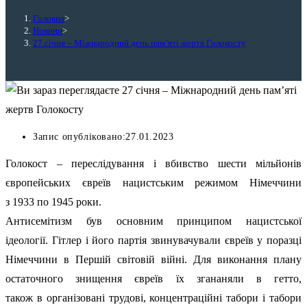
Головна
>
Новини
>
27 січня – Міжнародний день пам’яті жертв Голокосту
Запис опубліковано:
27.01.2023
Голокост – переслідування і вбивство шести мільйонів
європейських євреїв нацистським режимом Німеччини
з
1933
по
1945
роки.
Антисемітизм був основним принципом нацистської
ідеології
.
Гітлер і його партія звинувачували євреїв у поразці
Німеччини в Першій світовій війні. Для виконання плану
остаточного знищення євреї
в їх
зг
а
нан
яли
в гетто,
також
в
організовані трудові, концентраційні табори і табори