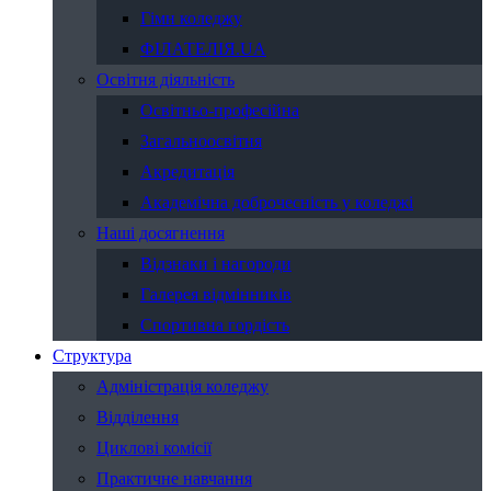
Гімн коледжу
ФІЛАТЕЛІЯ.UA
Освітня діяльність
Освітньо-професійна
Загальноосвітня
Акредитація
Академічна доброчесність у коледжі
Наші досягнення
Відзнаки і нагороди
Галерея відмінників
Спортивна гордість
Структура
Адміністрація коледжу
Відділення
Циклові комісії
Практичне навчання