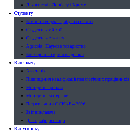
Для жителів Донбасу і Криму
Студенту
Етичний кодекс здобувача освіти
Студентський хаб
Студентське життя
Agricola | Наукове товариство
Електронна скринька довіри
Викладачу
Атестація
Підвищення кваліфікації педагогічних працівників
Методична робота
Методичні матеріали
Педагогічний ОСКАР – 2026
Звіт викладача
Для профорієнтації
Випускнику