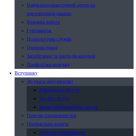
Навчально-практичний центр по
землевпорядкуванню
Виховна робота
Гуртожиток
Психологічна служба
Охорона праці
Запобігання та протидія корупції
Профспілка коледжу
Вступнику
До уваги абітурієнтів!
Telegram-чат-Вступ
Чат-бот. Вступ
Зразки мотиваційних листів
Перелік спеціальностей
Приймальна комісія
Ліцензія і сертифікати