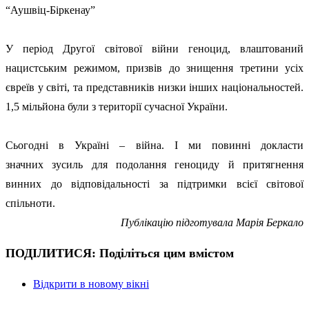
“Аушвіц-Біркенау”
У період Другої світової війни геноцид, влаштований
нацистським режимом, призвів до знищення третини усіх
євреїв у світі, та представників низки інших національностей.
1,5 мільйона були з території сучасної України.
Сьогодні в Україні – війна. І ми повинні докласти
значн
их
зусил
ь
для подолання геноциду й притягнення
винних до відповідальності за підтримки всієї світової
спільноти.
Публікацію підготува
ла Марія Беркало
ПОДІЛИТИСЯ:
Поділіться цим вмістом
Відкрити в новому вікні