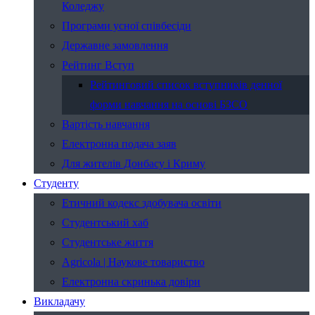
Коледжу
Програми усної співбесіди
Державне замовлення
Рейтинг Вступ
Рейтинговий список вступників денної
форми навчання на основі БЗСО
Вартість навчання
Електронна подача заяв
Для жителів Донбасу і Криму
Студенту
Етичний кодекс здобувача освіти
Студентський хаб
Студентське життя
Agricola | Наукове товариство
Електронна скринька довіри
Викладачу