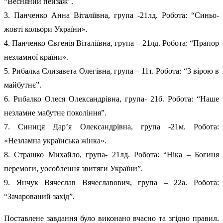
“Весняний пейзаж”.
3. Панченко Анна Віталіївна, група -21лд. Робота: “Синьо-
жовті кольори України».
4. Панченко Євгенія Віталіївна, група – 21лд. Робота: “Прапор
незламної країни».
5. Рибалка Єлизавета Олегівна, група – 11т. Робота: “3 вірою в
майбутнє”.
6. Рибалко Олеся Олександрівна, група- 21б. Робота: “Наше
незламне мабутне покоління”.
7. Синиця Дарʼя Олександрівна, група -21м. Робота:
«Незламна українська жінка».
8. Страшко Михайло, група- 21лд. Робота: “Ніка – Богиня
перемоги, уособлення звитяги України”.
9. Янчук Вячеслав Вячеславович, група – 22а. Робота:
“Зачарований захід”.
Поставлене завдання було виконано вчасно та згідно правил.