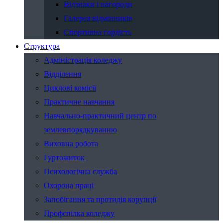
Відзнаки і нагороди
Галерея відмінників
Спортивна гордість
Структура
Адміністрація коледжу
Відділення
Циклові комісії
Практичне навчання
Навчально-практичний центр по
землевпорядкуванню
Виховна робота
Гуртожиток
Психологічна служба
Охорона праці
Запобігання та протидія корупції
Профспілка коледжу