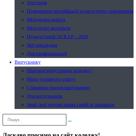
Атестація
Підвищення кваліфікації педагогічних працівників
Методична робота
Методичні матеріали
Педагогічний ОСКАР – 2026
Звіт викладача
Для профорієнтації
Випускнику
Шановні випускники коледжу!
Мова успішного старту
Сприяння працевлаштуванню
Для випускників
Знай свої трудові права і вмій їх захищати
Ласкаво просимо на сайт коледжу!