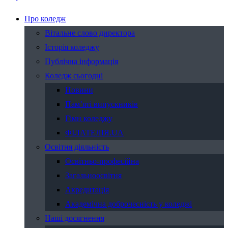
Про коледж
Вітальне слово директора
Історія коледжу
Публічна інформація
Коледж сьогодні
Новини
Пам’яті випускників
Гімн коледжу
ФІЛАТЕЛІЯ.UA
Освітня діяльність
Освітньо-професійна
Загальноосвітня
Акредитація
Академічна доброчесність у коледжі
Наші досягнення