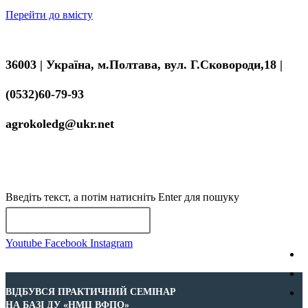
Перейти до вмісту
36003 | Україна, м.Полтава, вул. Г.Сковороди,18 |
(0532)60-79-93
agrokoledg@ukr.net
МЕНЮ
ЗАКРИТИ
Введіть текст, а потім натисніть Enter для пошуку
Youtube
Facebook
Instagram
ВІДБУВСЯ ПРАКТИЧНИЙ СЕМІНАР
НА БАЗІ ДУ «НМЦ ВФПО»