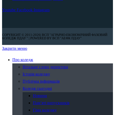
Youtube
Facebook
Instagram
COPYRIGHT © 2011-2026| ВСП "АГРАРНО-ЕКОНОМІЧНИЙ ФАХОВИЙ
КОЛЕДЖ ПДАУ " | POWERED BY ВСП "АЕФК ПДАУ"
Закрити меню
Про коледж
Вітальне слово директора
Історія коледжу
Публічна інформація
Коледж сьогодні
Новини
Пам’яті випускників
Гімн коледжу