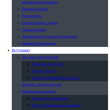
землевпорядкуванню
Виховна робота
Гуртожиток
Психологічна служба
Охорона праці
Запобігання та протидія корупції
Профспілка коледжу
Вступнику
До уваги абітурієнтів!
Telegram-чат-Вступ
Чат-бот. Вступ
Зразки мотиваційних листів
Перелік спеціальностей
Приймальна комісія
Ліцензія і сертифікати
Накази (Приймальна комісія)