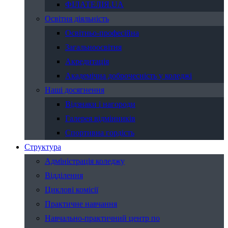
ФІЛАТЕЛІЯ.UA
Освітня діяльність
Освітньо-професійна
Загальноосвітня
Акредитація
Академічна доброчесність у коледжі
Наші досягнення
Відзнаки і нагороди
Галерея відмінників
Спортивна гордість
Структура
Адміністрація коледжу
Відділення
Циклові комісії
Практичне навчання
Навчально-практичний центр по