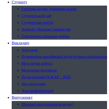
Студенту
Етичний кодекс здобувача освіти
Студентський хаб
Студентське життя
Agricola | Наукове товариство
Електронна скринька довіри
Викладачу
Атестація
Підвищення кваліфікації педагогічних працівників
Методична робота
Методичні матеріали
Педагогічний ОСКАР – 2026
Звіт викладача
Для профорієнтації
Випускнику
Шановні випускники коледжу!